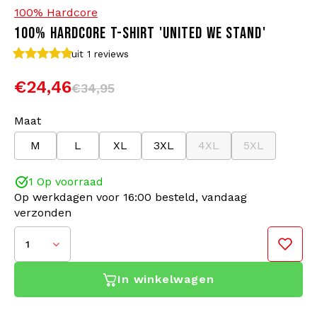
100% Hardcore
100% HARDCORE T-SHIRT 'UNITED WE STAND'
Bomberjacks
Zonnebrillen
uit 1
reviews
Sweaters & Hoodies
Rugtassen
€24,46
€34,95
Polo's
Sieraden
Maat
M
L
XL
3XL
4XL
5XL
Dames
Aanstekers
1 Op voorraad
Jassen
Sleutelhangers
Op werkdagen voor 16:00 besteld, vandaag
verzonden
Legerkleding
Mutsen
1
Sokken
Riemen
In winkelwagen
Ondergoed