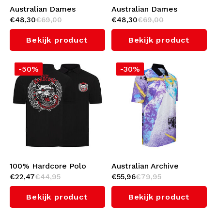
Australian Dames
Australian Dames
€48,30
€69,00
€48,30
€69,00
Cropped Polo
Cropped Polo
(Black/White)
(White/Black)
Bekijk product
Bekijk product
-50%
-30%
100% Hardcore Polo
Australian Archive
€22,47
€44,95
€55,96
€79,95
'Unleashed'
Special Polo 'Glossy
Turquoise'
Bekijk product
Bekijk product