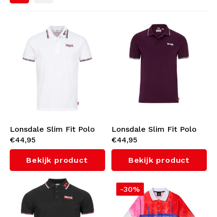
Bomberjacks
Zonnebrillen
Sweaters & Hoodies
Rugtassen
Sieraden
Polo's
Aanstekers
Dames
Sleutelhangers
Lonsdale Slim Fit Polo
Lonsdale Slim Fit Polo
Jassen
€44,95
€44,95
'Lion' (White/Dark
'Lion' (Oxblood Red)
Mutsen
Red/Navy)
Bekijk product
Bekijk product
Legerkleding
Riemen
-30%
Sokken