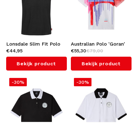
Ondergoed
Kabeltruien
Zwemkleding
Lonsdale Slim Fit Polo
Australian Polo 'Goran'
€44,95
€55,30
€79,00
'Lion' (Black/Red)
(Bright Red)
Bekijk product
Bekijk product
-30%
-30%