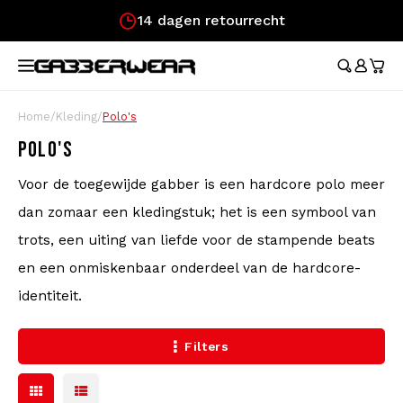
Snelle levering!
Hoofdmenu / merchandise
Hoofdmenu / kleding
Hoofdmenu
Hoofdmenu / 
Hoofdmenu / 
Hoofdmenu / 
Hoofdmenu / 
Hoofdmenu /
Ho
broeken / l
broeken / l
MERCHANDISE
KLEDING
TAAL
Trainingspakken
Festival Essentials
Austr
Austr
Aust
Austr
Cade
Home
/
Kleding
/
Polo's
Aust
Austr
Nederlands
Dame
100%
POLO'S
T-Shirts
Heuptassen
100%
100%
100%
100%
Cade
Austr
100%
Voor de toegewijde gabber is een hardcore polo meer
Rokj
Aust
Deutsch
Korte Broeken
Vlaggen
Lons
dan zomaar een kledingstuk; het is een symbool van
Aust
Lons
English
trots, een uiting van liefde voor de stampende beats
Trainingsjasjes
Waaiers
Carlo
100%
en een onmiskenbaar onderdeel van de hardcore-
identiteit.
Broeken
Polsbandjes
Hard
Filters
Longsleeves
Caps
Voetbalshirts
Stickers