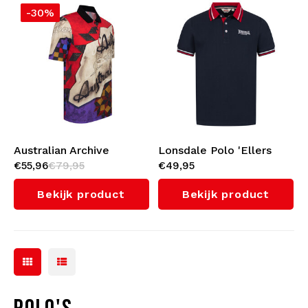
-30%
Australian Archive
Lonsdale Polo 'Ellers
€55,96
€79,95
€49,95
Special Polo 'New Ego'
Grove' (Navy/Red)
Bekijk product
Bekijk product