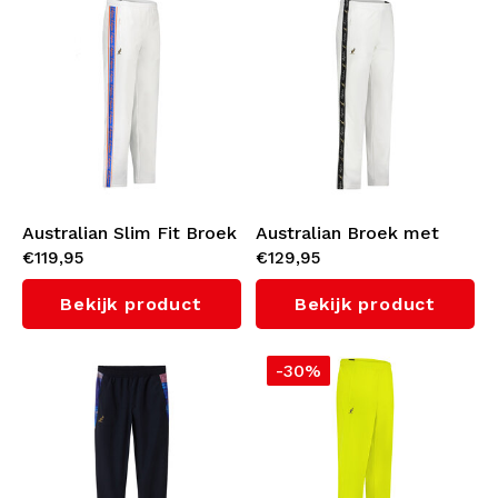
Australian Slim Fit Broek
Australian Broek met
€119,95
€129,95
met oranje bies 3.0
zwarte bies 3.0 (White)
(White)
Bekijk product
Bekijk product
-30%