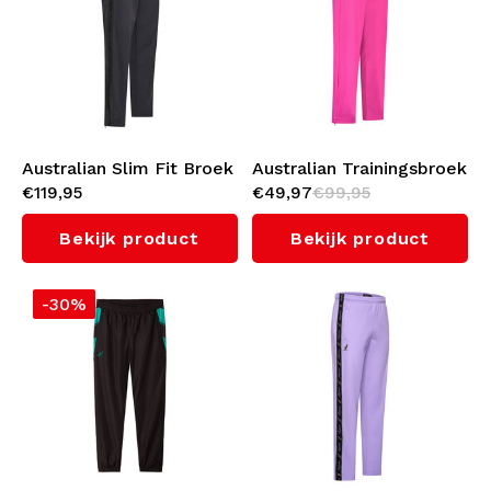
Australian Slim Fit Broek
Australian Trainingsbroek
€119,95
€49,97
€99,95
met Shadow Bies 3.0
2.0 (Fuxia)
(Black)
Bekijk product
Bekijk product
-30%