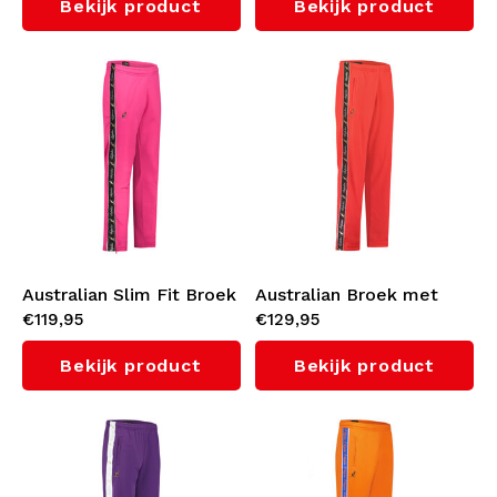
Bekijk product
Bekijk product
Australian Slim Fit Broek
Australian Broek met
€119,95
€129,95
met zwarte bies 3.0
zwarte bies 3.0 (Bright
(Fuxia)
Red)
Bekijk product
Bekijk product