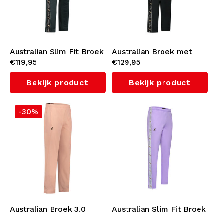
Australian Slim Fit Broek
Australian Broek met
€119,95
€129,95
met zwarte bies 3.0
zwarte bies 3.0 (Woods
(Woods Green)
Green)
Bekijk product
Bekijk product
-30%
Australian Broek 3.0
Australian Slim Fit Broek