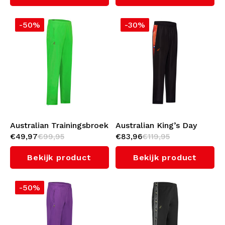
-50%
-30%
Australian Trainingsbroek
Australian King’s Day
€49,97
€99,95
€83,96
€119,95
2.0 (Kawasaki)
Smash Broek
Bekijk product
Bekijk product
-50%