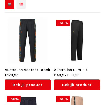
Voetbalshirts
Zonnebrillen
Bomberjacks
-50%
Rugtassen
Sweaters & Hoodies
Sieraden
Polo's
Aanstekers
Dames
Sleutelhangers
Jassen
Australian Acetaat Broek
Australian Slim Fit
Mutsen
€129,95
€49,97
€99,95
(Nebula)
Trainingsbroek (Black)
Legerkleding
Bekijk product
Bekijk product
Riemen
Sokken
-50%
-50%