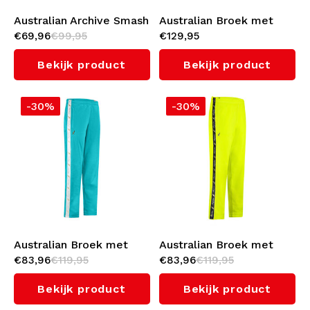
Australian Archive Smash
Australian Broek met
€69,96
€99,95
€129,95
Broek (Black/Green
zwarte bies 3.0
Overseas)
(Lavender)
Bekijk product
Bekijk product
-30%
-30%
Australian Broek met
Australian Broek met
€83,96
€119,95
€83,96
€119,95
witte bies 3.0 (Green
zwarte bies 3.0
Storm)
(Sulphure Spring)
Bekijk product
Bekijk product