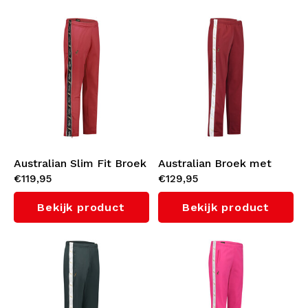
Australian Slim Fit Broek
Australian Broek met
€119,95
€129,95
met zwarte bies 3.0
witte bies 3.0
(Bordeaux)
(Bordeaux/White)
Bekijk product
Bekijk product