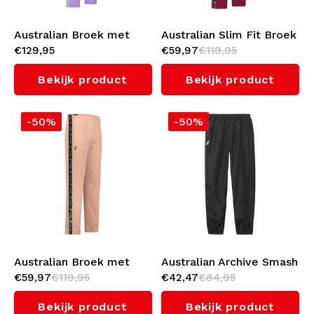
Australian Broek met
Australian Slim Fit Broek
€129,95
€59,97
€119,95
witte bies 3.0 (Lavender)
met zwarte bies 3.0
(Anamone)
Bekijk product
Bekijk product
-50%
-50%
Australian Broek met
Australian Archive Smash
€59,97
€119,95
€42,47
€84,95
zwarte bies 3.0 (Apricot)
Pants (Black)
Bekijk product
Bekijk product