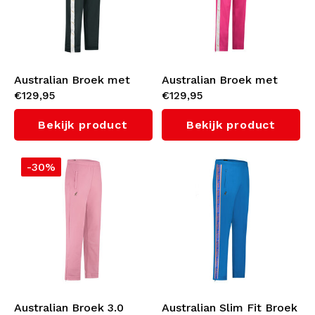
Australian Broek met
Australian Broek met
€129,95
€129,95
witte bies 3.0 (Woods
witte bies 3.0 (Fuxia)
Green/White)
Bekijk product
Bekijk product
-30%
Australian Broek 3.0
Australian Slim Fit Broek