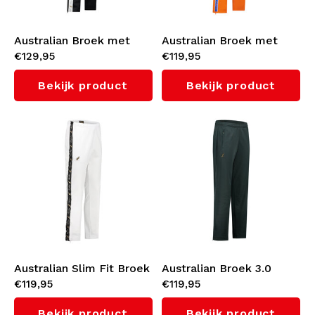
Australian Broek met
Australian Broek met
€129,95
€119,95
witte bies 3.0
oranje bies 3.0 (Bright
(Black/White)
Orange)
Bekijk product
Bekijk product
Australian Slim Fit Broek
Australian Broek 3.0
€119,95
€119,95
met zwarte bies 3.0
(Woods Green)
(White)
Bekijk product
Bekijk product