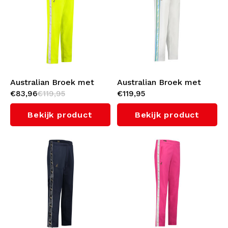
Australian Broek met
Australian Broek met
€83,96
€119,95
€119,95
witte bies 3.0 (Sulphure
cyan bies 3.0 (White)
Spring)
Bekijk product
Bekijk product