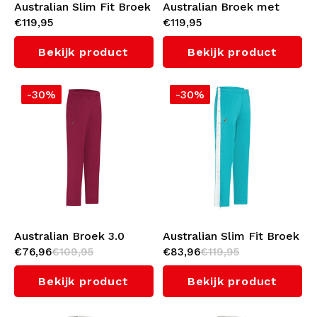
Australian Slim Fit Broek
Australian Broek met
€119,95
€119,95
met witte bies 3.0
witte bies 3.0 (Orchid
(Orchid Smoke)
Smoke)
Bekijk product
Bekijk product
-30%
-30%
Australian Broek 3.0
Australian Slim Fit Broek
€76,96
€109,95
€83,96
€119,95
(Anemone)
met witte bies 3.0
(Green Storm)
Bekijk product
Bekijk product