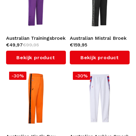
Australian Trainingsbroek
Australian Mistral Broek
€49,97
€99,95
€159,95
2.0 (Violet)
(Black)
Bekijk product
Bekijk product
-30%
-30%