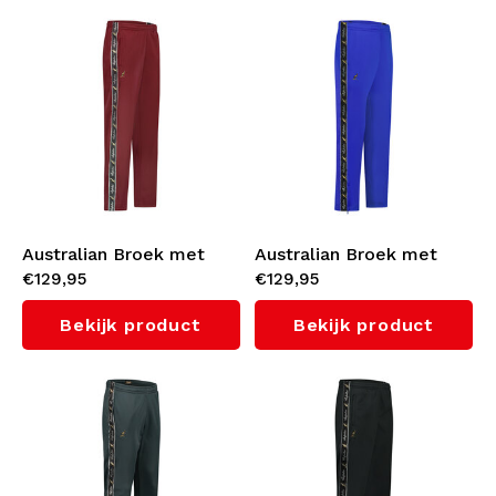
Australian Broek met
Australian Broek met
€129,95
€129,95
zwarte bies 3.0
zwarte bies 3.0
(Borderaux)
(Cornflower Blue)
Bekijk product
Bekijk product