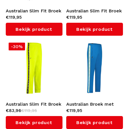
Australian Slim Fit Broek
Australian Slim Fit Broek
€119,95
€119,95
met zwarte bies 3.0
met witte bies 3.0
(Navy)
(Fuxia)
Bekijk product
Bekijk product
-30%
Australian Slim Fit Broek
Australian Broek met
€83,96
€119,95
€119,95
met zwarte bies 3.0
cyan bies 3.0 (Capri Blue)
(Sulphure Spring)
Bekijk product
Bekijk product