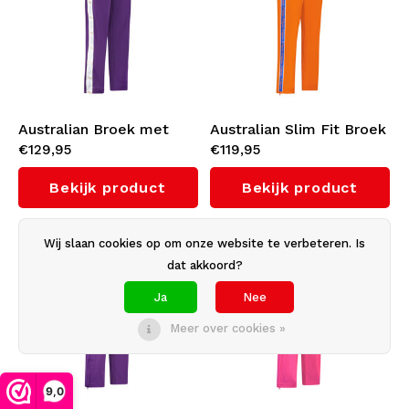
Australian Broek met
Australian Slim Fit Broek
€129,95
€119,95
witte bies 3.0 (Violet)
met oranje bies 3.0
(Bright Orange)
Bekijk product
Bekijk product
-30%
Wij slaan cookies op om onze website te verbeteren. Is
dat akkoord?
Ja
Nee
Meer over cookies »
9,0