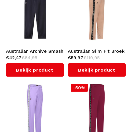
Ondergoed
Kabeltruien
Zwemkleding
Australian Archive Smash
Australian Slim Fit Broek
€42,47
€84,95
€59,97
€119,95
Pants (Navy)
met zwarte bies 3.0
(Apricot)
Bekijk product
Bekijk product
-50%