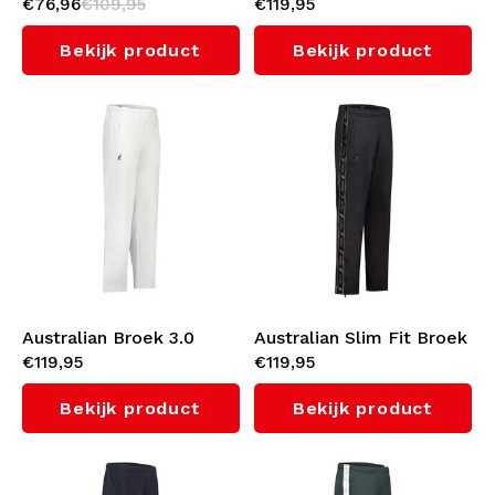
€76,96
€109,95
€119,95
(Apricot)
met witte bies 3.0
(Lavender)
Bekijk product
Bekijk product
Australian Broek 3.0
Australian Slim Fit Broek
€119,95
€119,95
(White)
met zwarte bies 3.0
(Black)
Bekijk product
Bekijk product