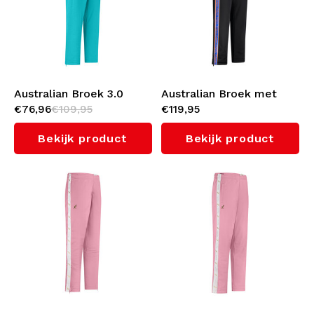
Australian Broek 3.0
Australian Broek met
€76,96
€109,95
€119,95
(Green Storm)
oranje bies 3.0 (Black)
Bekijk product
Bekijk product