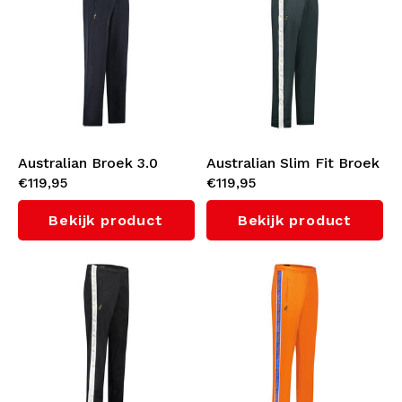
Australian Broek 3.0
Australian Slim Fit Broek
€119,95
€119,95
(Navy)
met witte bies 3.0
(Woods Green/White)
Bekijk product
Bekijk product