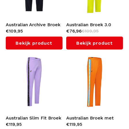
Australian Archive Broek
Australian Broek 3.0
€109,95
€76,96
€109,95
'Klee'
(Sulphure Spring)
Bekijk product
Bekijk product
Australian Slim Fit Broek
Australian Broek met
€119,95
€119,95
met zwarte bies 3.0
cyan bies 3.0 (Bright