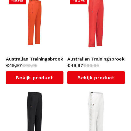
-50%
-50%
Australian Trainingsbroek
Australian Trainingsbroek
€49,97
€99,95
€49,97
€99,95
2.0 (Lava)
2.0 (Bright Red)
Bekijk product
Bekijk product