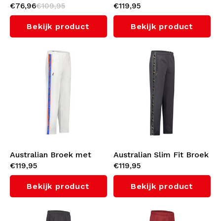
€76,96
€109,95
€119,95
(Orchid Smoke)
met oranje bies 3.0
(Capri Blue)
Bekijk product
Bekijk product
Australian Broek met
Australian Slim Fit Broek
€119,95
€119,95
oranje bies 3.0 (White)
met zwarte bies 3.0
(Titanium Grey)
Bekijk product
Bekijk product