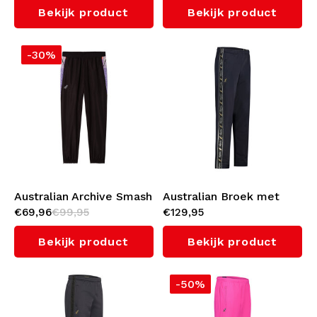
Bekijk product
Bekijk product
-30%
Australian Archive Smash
Australian Broek met
€69,96
€99,95
€129,95
Broek (Black/Periwinkle)
zwarte bies 3.0 (Navy)
Bekijk product
Bekijk product
-50%