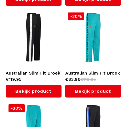
-30%
Australian Slim Fit Broek
Australian Slim Fit Broek
€119,95
€83,96
€119,95
met witte bies 3.0
met zwarte bies 3.0
(Black)
(Green Storm)
Bekijk product
Bekijk product
-30%