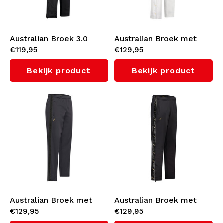
Australian Broek 3.0
Australian Broek met
€119,95
€129,95
(Black)
witte bies 3.0 (White)
Bekijk product
Bekijk product
Australian Broek met
Australian Broek met
€129,95
€129,95
Shadow Bies 3.0 (Black)
zwarte bies 3.0 (Black)