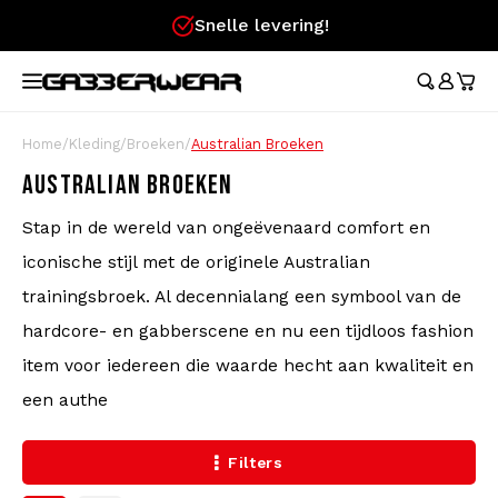
Snelle levering!
Hoofdmenu / merchandise
Hoofdmenu / kleding
Hoofdmenu
Hoofdmenu / 
Hoofdmenu / 
Hoofdmenu / 
Hoofdmenu / 
Hoofdmenu /
Ho
broeken / l
broeken / l
MERCHANDISE
KLEDING
TAAL
Trainingspakken
Festival Essentials
Austr
Austr
Aust
Austr
Cade
Home
/
Kleding
/
Broeken
/
Australian Broeken
Austr
Nederlands
Dame
100%
Aust
AUSTRALIAN BROEKEN
T-Shirts
Heuptassen
100%
100%
100%
100%
Cade
100%
Stap in de wereld van ongeëvenaard comfort en
Rokj
Aust
Deutsch
Austr
Korte Broeken
Vlaggen
Lons
iconische stijl met de originele Australian
Lons
Aust
English
trainingsbroek. Al decennialang een symbool van de
Aust
Trainingsjasjes
Waaiers
Carlo
hardcore- en gabberscene en nu een tijdloos fashion
100%
item voor iedereen die waarde hecht aan kwaliteit en
Polsbandjes
Hard
Broeken
een authe
Caps
Filters
Longsleeves
Stickers