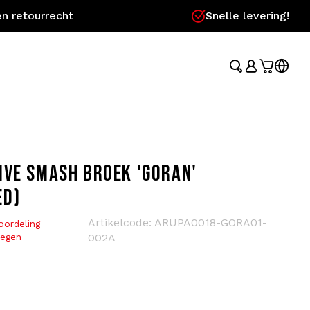
n retourrecht
Snelle levering!
IVE SMASH BROEK 'GORAN'
ED)
Artikelcode:
ARUPA0018-GORA01-
oordeling
egen
002A