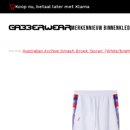
Koop nu, betaal later met Klarna
MERKEN
NIEUW BINNEN
KLED
Home
/
Australian Archive Smash Broek 'Goran' (White/Brigh