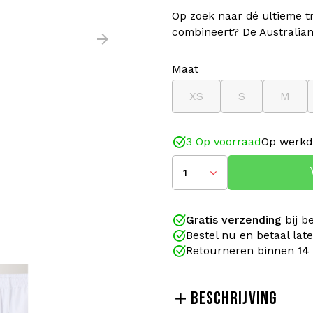
Op zoek naar dé ultieme tra
combineert? De Australian
Maat
XS
S
M
3 Op voorraad
Op werkd
1
Gratis verzending
bij b
Bestel nu en betaal lat
Retourneren binnen
14
BESCHRIJVING