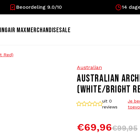
Beoordeling 9.0/10
14 dage
ING
AIR MAX
MERCHANDISE
SALE
t Red)
Australian
AUSTRALIAN ARCH
(WHITE/BRIGHT R
uit 0
Je be
reviews
toevo
€69,96
€99,95