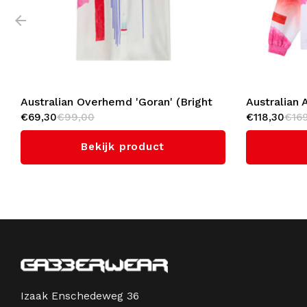
Australian Overhemd 'Goran' (Bright
Australian 
€69,30
€99,00
€118,30
€16
Red)
(Bright Red
Bekijk product
Izaak Enschedeweg 36