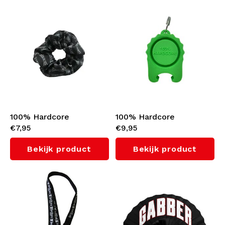
100% Hardcore
100% Hardcore
€7,95
€9,95
Scrunchie
Flessendop (Neon
Green)
Bekijk product
Bekijk product