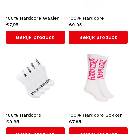
100% Hardcore Waaier
100% Hardcore
€7,95
€9,95
'Proud to be Hardcore'
Flessendop (Black)
Bekijk product
Bekijk product
100% Hardcore
100% Hardcore Sokken
€9,95
€7,95
Enkelsokken 2-Pack
(Pink)
(White)