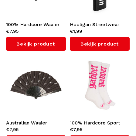
Kabeltruien
Zwemkleding
100% Hardcore Waaier
Hooligan Streetwear
€7,95
€1,99
'Gabber'
Aansteker
Bekijk product
Bekijk product
Australian Waaier
100% Hardcore Sport
€7,95
€7,95
Sokken 'Gabber'