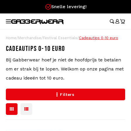
Snelle levering!
Hoofdmenu / merchandise
Hoofdmenu / kleding
Hoofdmenu
Hoofdmenu / 
Hoofdmenu / 
Hoofdmenu / 
Hoofdmenu / 
Hoofdmenu /
Ho
broeken / l
broeken / l
MERCHANDISE
KLEDING
TAAL
Trainingspakken
Austr
Austr
Aust
Austr
Home
/
Merchandise
/
Festival Essentials
/
Cadeautips 0-10 euro
Aust
Austr
Festival Essentials
Nederlands
Cade
Dame
100%
CADEAUTIPS 0-10 EURO
T-Shirts
100%
100%
100%
100%
Austr
100%
Bij Gabberwear hoef je niet de hoofdprijs te betalen
Rokj
Aust
Heuptassen
Deutsch
Cade
Korte Broeken
Lons
om er strak bij te lopen. Welkom op onze pagina met
Aust
Lons
Vlaggen
English
cadeau ideeën tot 10 euro.
Trainingsjasjes
Carlo
100%
Waaiers
Filters
Broeken
Hard
Polsbandjes
Longsleeves
Caps
Voetbalshirts