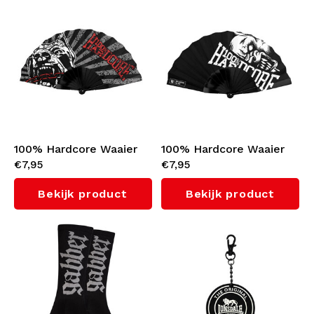
100% Hardcore Waaier
100% Hardcore Waaier
€7,95
€7,95
'Distorted Dog 1'
'Branded Rage'
Bekijk product
Bekijk product