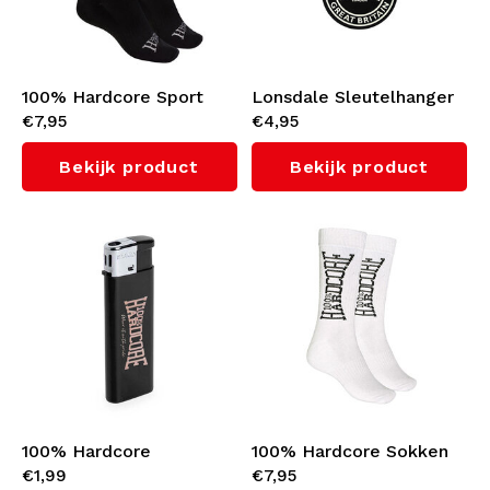
100% Hardcore Sport
Lonsdale Sleutelhanger
€7,95
€4,95
Sokken 'Gabber' (Black)
'Trenton'
Bekijk product
Bekijk product
100% Hardcore
100% Hardcore Sokken
€1,99
€7,95
Aansteker 'Pink
(White)