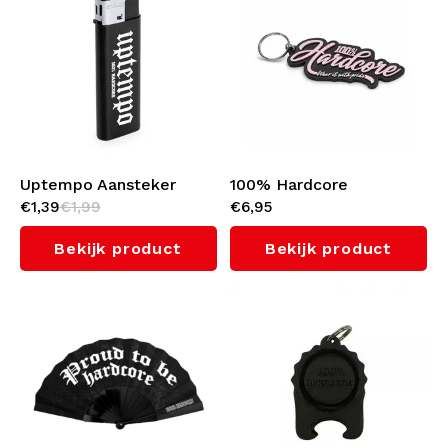
Uptempo Aansteker
100% Hardcore
€1,39
€1,99
€6,95
'Essential'
Rubberen Sleutelhanger
'Script'
Bekijk product
Bekijk product