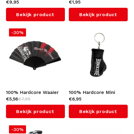
€9,95
€1,95
Enkelsokken 2-Pack
Wristband 'Wear it Pink'
(Black)
Bekijk product
Bekijk product
-30%
100% Hardcore Waaier
100% Hardcore Mini
€5,56
€7,95
€6,95
'Red Mark'
Boxing Gloves
Sleutelhanger 'Essential'
Bekijk product
Bekijk product
-30%