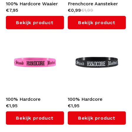
100% Hardcore Waaier
Frenchcore Aansteker
€7,95
€0,99
€1,99
'Essential' (Gold)
'Taped'
Bekijk product
Bekijk product
100% Hardcore
100% Hardcore
€1,95
€1,95
Wristband 'United We
Wristband 'United We
Stand' (Pink)
Stand'
Bekijk product
Bekijk product