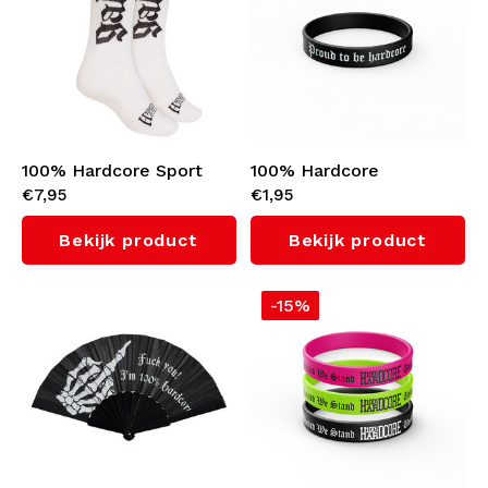
100% Hardcore Sport
100% Hardcore
€7,95
€1,95
Sokken 'Gabber' (White)
Polsbandje 'Proud to be
Hardcore'
Bekijk product
Bekijk product
-15%