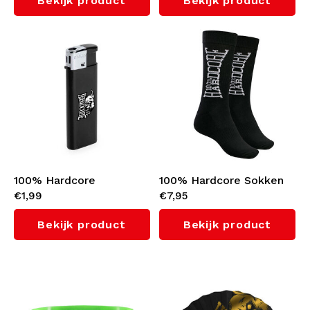
Bekijk product
Bekijk product
100% Hardcore
100% Hardcore Sokken
€1,99
€7,95
Aansteker 'Branded
(Black)
Rage'
Bekijk product
Bekijk product