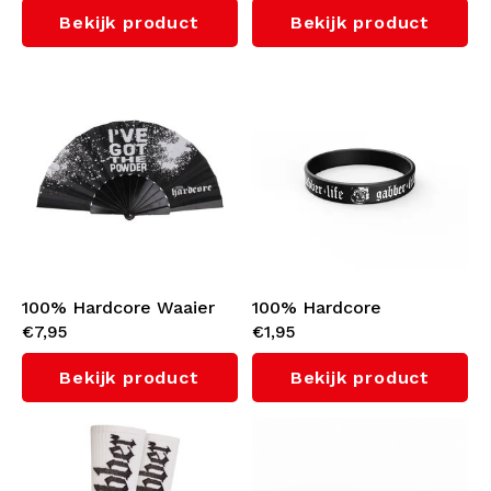
(White/Pink)
Bekijk product
Bekijk product
100% Hardcore Waaier
100% Hardcore
€7,95
€1,95
'I've Got The Powder'
Wristband 'Gabber 4
Life'
Bekijk product
Bekijk product