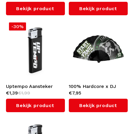
Essential'
Bekijk product
Bekijk product
-30%
Uptempo Aansteker
100% Hardcore x DJ
€1,39
€1,99
€7,95
'Push The Limits'
Panic Waaier 'Start The
Panic'
Bekijk product
Bekijk product