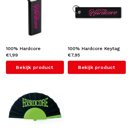
100% Hardcore
100% Hardcore Keytag
€1,99
€7,95
Aansteker 'Handwritten'
'Signature' (Black/Pink)
(Black/Pink)
Bekijk product
Bekijk product