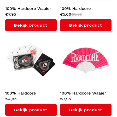
100% Hardcore Waaier
100% Hardcore
€7,95
€5,00
€5,85
'FY'
Polsbandje (3-pack)
Bekijk product
Bekijk product
100% Hardcore
100% Hardcore Waaier
€4,95
€7,95
Speelkaarten 'Ace of
'Pride Pink'
Spades'
Bekijk product
Bekijk product