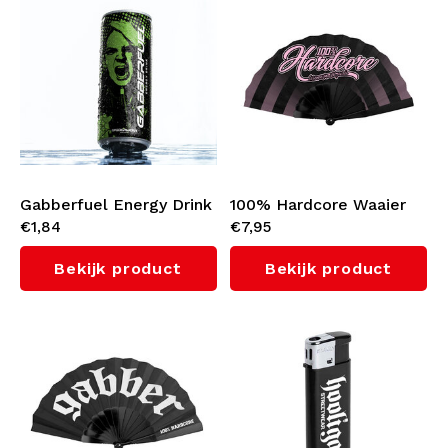
Stickers
Bomberjacks
Zonnebrillen
Sweaters & Hoodies
Rugtassen
Polo's
Sieraden
Gabberfuel Energy Drink
100% Hardcore Waaier
Dames
€1,84
€7,95
(250ml)
'Script'
Aanstekers
Jassen
Bekijk product
Bekijk product
Sleutelhangers
Legerkleding
Mutsen
Sokken
Riemen
Ondergoed