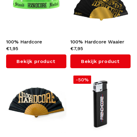
100% Hardcore
100% Hardcore Waaier
€1,95
€7,95
Wristband 'United We
'Branded Rage Gold'
Stand' (Neon Green)
Bekijk product
Bekijk product
-50%