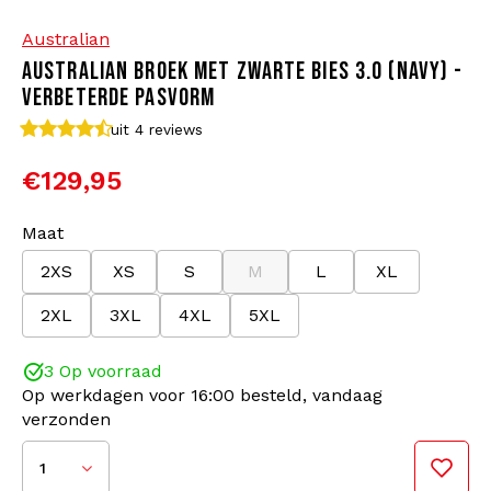
Australian
Bomberjacks
Zonnebrillen
AUSTRALIAN BROEK MET ZWARTE BIES 3.0 (NAVY) -
VERBETERDE PASVORM
Sweaters & Hoodies
Rugtassen
uit 4
reviews
Polo's
Sieraden
€129,95
Dames
Aanstekers
Maat
2XS
XS
S
M
L
XL
Jassen
Sleutelhangers
2XL
3XL
4XL
5XL
Legerkleding
Mutsen
3 Op voorraad
Op werkdagen voor 16:00 besteld, vandaag
Sokken
Riemen
verzonden
Ondergoed
1