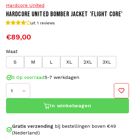
Hardcore United
HARDCORE UNITED BOMBER JACKET 'FLIGHT CORE'
Bomberjacks
Zonnebrillen
uit 1
reviews
Sweaters & Hoodies
Rugtassen
€89,00
Polo's
Sieraden
Maat
S
M
L
XL
2XL
3XL
Dames
Aanstekers
5 Op voorraad
5-7 werkdagen
Jassen
Sleutelhangers
1
Legerkleding
Mutsen
In winkelwagen
Sokken
Riemen
Gratis verzending
bij bestellingen boven €49
Ondergoed
(Nederland)