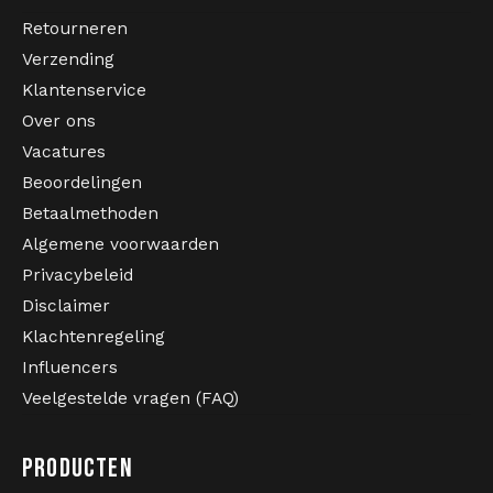
bomberjack, hardcore jas, gabber jas, hardcore
Retourneren
kleding, gabber kleding, hardcore festival jas,
Verzending
bomberjack hardcore, Hardcore United kleding,
Klantenservice
gabberwear hardcore, hardcore merchandise.
Over ons
Vacatures
Beoordelingen
Betaalmethoden
Algemene voorwaarden
Privacybeleid
Disclaimer
Klachtenregeling
Influencers
Veelgestelde vragen (FAQ)
PRODUCTEN