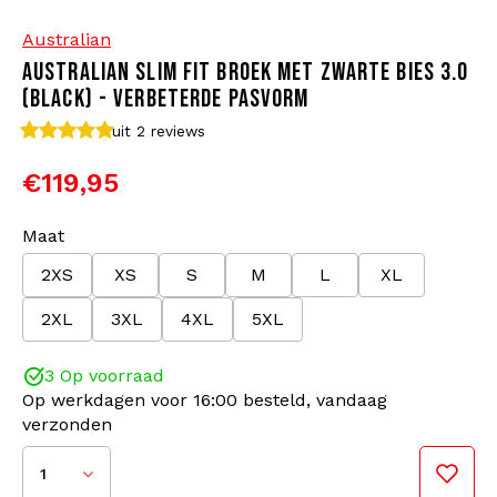
Australian
Bomberjacks
Zonnebrillen
AUSTRALIAN SLIM FIT BROEK MET ZWARTE BIES 3.0
(BLACK) - VERBETERDE PASVORM
Sweaters & Hoodies
Rugtassen
uit 2
reviews
Polo's
Sieraden
€119,95
Dames
Aanstekers
Maat
2XS
XS
S
M
L
XL
Jassen
Sleutelhangers
2XL
3XL
4XL
5XL
Legerkleding
Mutsen
3 Op voorraad
Op werkdagen voor 16:00 besteld, vandaag
Sokken
Riemen
verzonden
Ondergoed
1