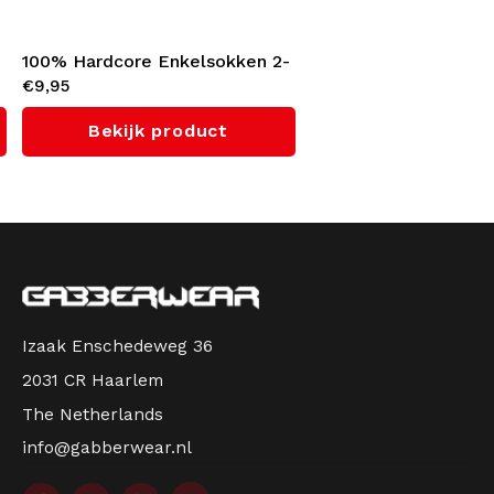
-
100% Hardcore Enkelsokken 2-
€9,95
Pack (White)
Bekijk product
Izaak Enschedeweg 36
2031 CR Haarlem
The Netherlands
info@gabberwear.nl