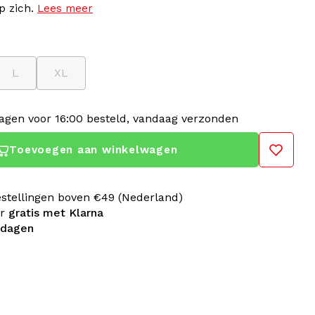
p zich.
Lees meer
L
XL
gen voor 16:00 besteld, vandaag verzonden
Toevoegen aan winkelwagen
estellingen boven €49 (Nederland)
er
gratis met Klarna
 dagen
String (2-Pack)
is de perfecte combinatie van