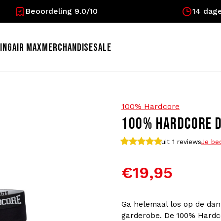
Beoordeling 9.0/10
14 dage
ING
AIR MAX
MERCHANDISE
SALE
100% Hardcore
100% HARDCORE D
uit 1
reviews
Je be
€19,95
Ga helemaal los op de dan
garderobe. De 100% Hardco