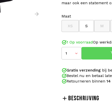
maar ook een statement o
Maat
XS
S
M
1 Op voorraad
Op werkda
1
Gratis verzending
bij b
Bestel nu en betaal lat
Retourneren binnen
14
BESCHRIJVING
De
100% Hardcore Dames 