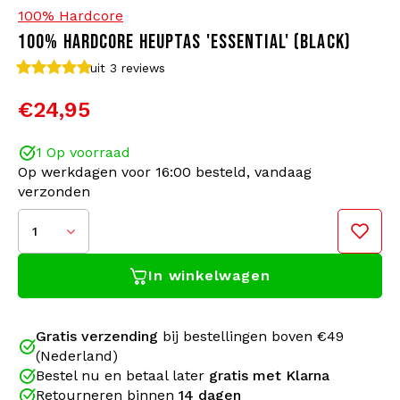
100% Hardcore
100% HARDCORE HEUPTAS 'ESSENTIAL' (BLACK)
Bomberjacks
Zonnebrillen
uit 3
reviews
Sweaters & Hoodies
Rugtassen
€24,95
Polo's
Sieraden
1 Op voorraad
Op werkdagen voor 16:00 besteld, vandaag
Dames
Aanstekers
verzonden
Jassen
Sleutelhangers
1
In winkelwagen
Legerkleding
Mutsen
Sokken
Riemen
Gratis verzending
bij bestellingen boven €49
(Nederland)
Ondergoed
Bestel nu en betaal later
gratis met Klarna
Retourneren binnen
14 dagen