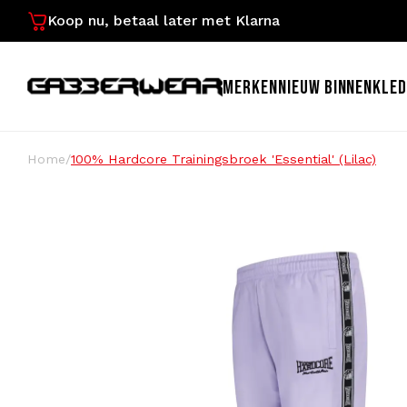
Koop nu, betaal later met Klarna
MERKEN
NIEUW BINNEN
KLED
Home
/
100% Hardcore Trainingsbroek 'Essential' (Lilac)