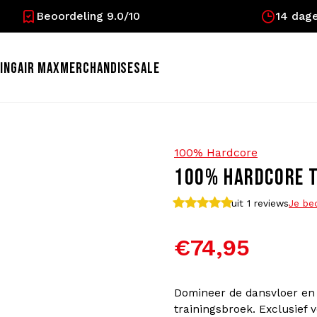
Beoordeling 9.0/10
14 dage
ING
AIR MAX
MERCHANDISE
SALE
100% Hardcore
100% HARDCORE TR
uit 1
reviews
Je be
€74,95
Domineer de dansvloer en 
trainingsbroek. Exclusief 