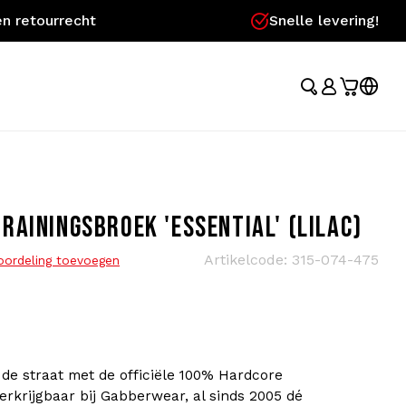
n retourrecht
Snelle levering!
AININGSBROEK 'ESSENTIAL' (LILAC)
Artikelcode:
315-074-475
oordeling toevoegen
de straat met de officiële 100% Hardcore
verkrijgbaar bij Gabberwear, al sinds 2005 dé