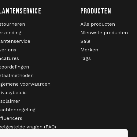
LANTENSERVICE
PRODUCTEN
etourneren
Alle producten
erzending
Nieuwste producten
lantenservice
Sale
ver ons
Merken
acatures
Tags
eoordelingen
etaalmethoden
lgemene voorwaarden
rivacybeleid
isclaimer
lachtenregeling
nfluencers
eelgestelde vragen (FAQ)