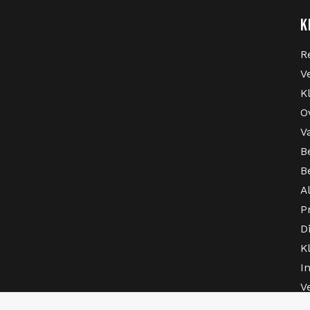
K
R
V
K
O
V
B
B
A
P
D
K
I
V