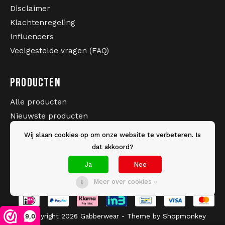
trainingsjasje
Disclaimer
met een bijpassende trainingsbroek of
black essentials outfit voor een complete hardcore
Klachtenregeling
PERFECT ALS COMPLETE OUTFIT
look. Ideaal voor wie een opvallende en krachtige
Influencers
stijl wil dragen.
Veelgestelde vragen (FAQ)
PRODUCTEN
Alle producten
Nieuwste producten
SPECIFICATIES
Sale
Wij slaan cookies op om onze website te verbeteren. Is
Merk: 100% Hardcore
Merken
dat akkoord?
Model: Claw Pack Trainingsjasje
Tags
Kleur: Print / Black base
Ja
Nee
Materiaal: 100% Polyester
Meer over cookies »
Pasvorm: Regular fit
Stijl: Hardcore / Gabber / Festival
VEELGESTELDE VRAGEN (FAQ)
© Copyright 2026 Gabberwear - Theme by
Shopmonkey
9,0