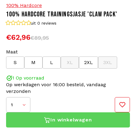
100% Hardcore
100% HARDCORE TRAININGSJASJE 'CLAW PACK'
Bomberjacks
Zonnebrillen
uit 0
reviews
Sweaters & Hoodies
Rugtassen
€62,96
€89,95
Polo's
Sieraden
Maat
S
M
L
XL
2XL
3XL
Dames
Aanstekers
1 Op voorraad
Jassen
Sleutelhangers
Op werkdagen voor 16:00 besteld, vandaag
verzonden
Legerkleding
Mutsen
1
Sokken
Riemen
In winkelwagen
Ondergoed