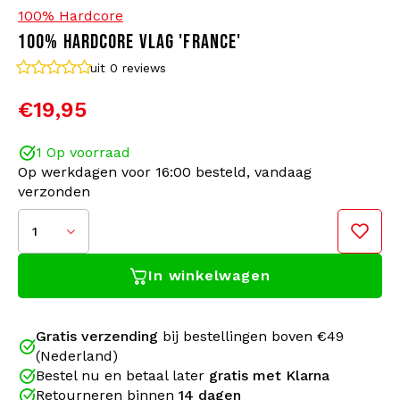
100% Hardcore
100% HARDCORE VLAG 'FRANCE'
Bomberjacks
Zonnebrillen
uit 0
reviews
Sweaters & Hoodies
Rugtassen
€19,95
Polo's
Sieraden
1 Op voorraad
Op werkdagen voor 16:00 besteld, vandaag
Dames
Aanstekers
verzonden
Jassen
Sleutelhangers
1
In winkelwagen
Legerkleding
Mutsen
Sokken
Riemen
Gratis verzending
bij bestellingen boven €49
Til jouw liefde voor hardcore naar een hoger niveau
(Nederland)
met deze 100% Hardcore festivalvlag! Perfect om op
Ondergoed
Bestel nu en betaal later
gratis met Klarna
te vallen tijdens jouw favoriete hardcore-event. De
Afmeting: 150x100cm
Retourneren binnen
14 dagen