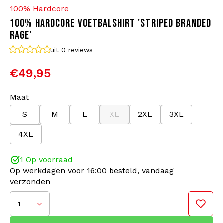
100% Hardcore
100% HARDCORE VOETBALSHIRT 'STRIPED BRANDED
Bomberjacks
Zonnebrillen
RAGE'
Sweaters & Hoodies
Rugtassen
uit 0
reviews
€49,95
Polo's
Sieraden
Maat
Dames
Aanstekers
S
M
L
XL
2XL
3XL
Jassen
Sleutelhangers
4XL
Legerkleding
Mutsen
1 Op voorraad
Op werkdagen voor 16:00 besteld, vandaag
verzonden
Sokken
Riemen
1
Ondergoed