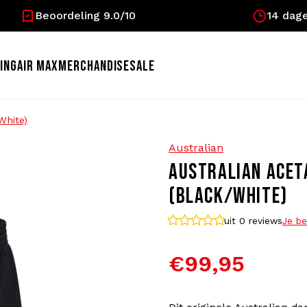
Beoordeling 9.0/10
14 dage
ING
AIR MAX
MERCHANDISE
SALE
White)
Australian
AUSTRALIAN ACET
(BLACK/WHITE)
uit 0
reviews
Je be
€99,95