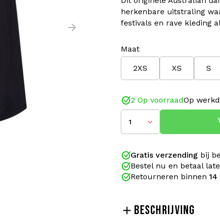
Dit originele Australian 
herkenbare uitstraling wa
festivals en rave kleding a
Maat
2XS
XS
S
2 Op voorraad
Op werkd
1
Gratis verzending
bij b
Bestel nu en betaal lat
Retourneren binnen
14
BESCHRIJVING
Ben jij op zoek naar authe