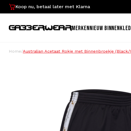
Koop nu, betaal later met Klarna
MERKEN
NIEUW BINNEN
KLED
Home
/
Australian Acetaat Rokje met Binnenbroekje (Black/