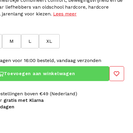
damesrokje combineert comfort, bewegingsvrijheid en de
ar liefhebbers van oldschool hardcore, hardcore
l jarenlang voor kiezen.
Lees meer
M
L
XL
agen voor 16:00 besteld, vandaag verzonden
Toevoegen aan winkelwagen
estellingen boven €49 (Nederland)
er
gratis met Klarna
 dagen
ntieke gabber kleding die perfect aansluit bij jouw