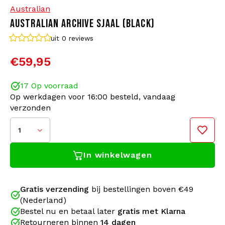
Australian
AUSTRALIAN ARCHIVE SJAAL (BLACK)
Bomberjacks
Zonnebrillen
uit 0
reviews
Sweaters & Hoodies
Rugtassen
€59,95
Polo's
Sieraden
17 Op voorraad
Op werkdagen voor 16:00 besteld, vandaag
Dames
Aanstekers
verzonden
Jassen
Sleutelhangers
1
In winkelwagen
Legerkleding
Mutsen
Sokken
Riemen
Gratis verzending
bij bestellingen boven €49
(Nederland)
Ondergoed
Bestel nu en betaal later
gratis met Klarna
Retourneren binnen
14 dagen