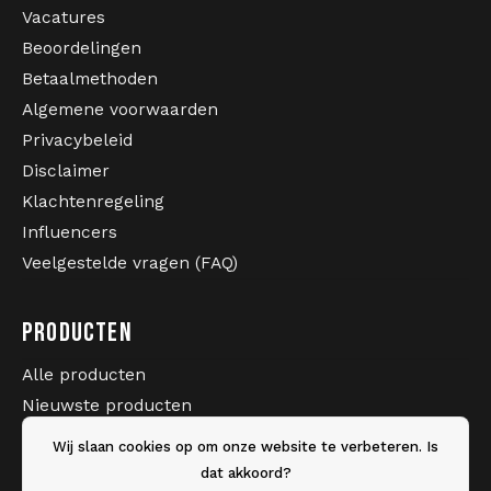
2005
assortiment gabber kleding voor festivals, hardcore
Vacatures
feesten en liefhebbers van de oldschool scene.
Beoordelingen
Betaalmethoden
Algemene voorwaarden
Privacybeleid
Disclaimer
Wil je een originele
Australian broek kopen
voor
Klachtenregeling
hardcore feesten, festivals of jouw dagelijkse gabber
AUSTRALIAN BROEK KOPEN BIJ
outfit? Bestel deze Violet paarse Australian broek
Influencers
GABBERWEAR
eenvoudig online bij Gabberwear en maak jouw
Veelgestelde vragen (FAQ)
hardcore look compleet.
PRODUCTEN
Alle producten
Nieuwste producten
Sale
Wij slaan cookies op om onze website te verbeteren. Is
Merken
dat akkoord?