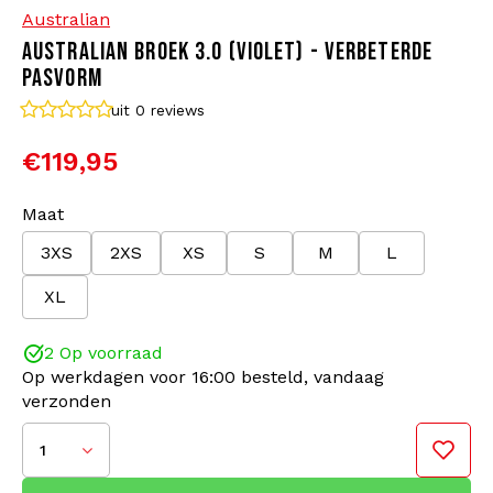
Australian
AUSTRALIAN BROEK 3.0 (VIOLET) - VERBETERDE
Bomberjacks
Zonnebrillen
PASVORM
Sweaters & Hoodies
Rugtassen
uit 0
reviews
€119,95
Polo's
Sieraden
Maat
Dames
Aanstekers
3XS
2XS
XS
S
M
L
Jassen
Sleutelhangers
XL
Legerkleding
Mutsen
2 Op voorraad
Op werkdagen voor 16:00 besteld, vandaag
verzonden
Sokken
Riemen
1
Ondergoed