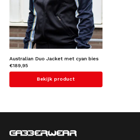
Australian Duo Jacket met cyan bies
€189,95
3.0 (Navy)
Bekijk product