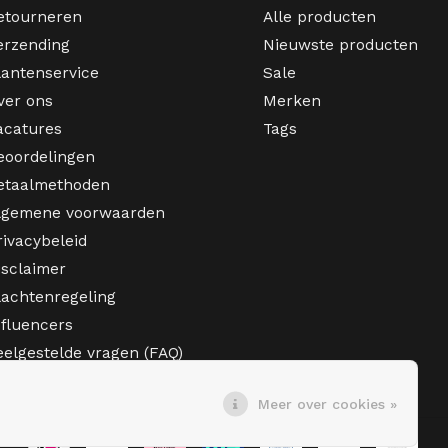
etourneren
Alle producten
erzending
Nieuwste producten
lantenservice
Sale
ver ons
Merken
acatures
Tags
eoordelingen
etaalmethoden
lgemene voorwaarden
rivacybeleid
isclaimer
lachtenregeling
nfluencers
eelgestelde vragen (FAQ)
Meer over cookies »