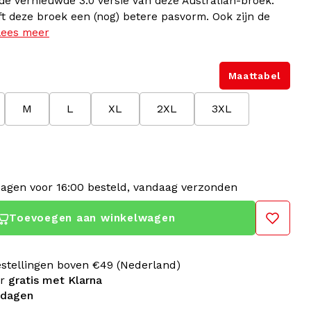
de vernieuwde 3.0 versie van deze Australian-broek.
t deze broek een (nog) betere pasvorm. Ook zijn de
Lees meer
Maattabel
M
L
XL
2XL
3XL
agen voor 16:00 besteld, vandaag verzonden
Toevoegen aan winkelwagen
estellingen boven €49 (Nederland)
er
gratis met Klarna
 dagen