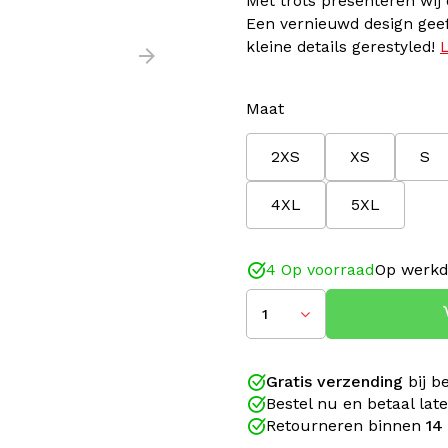
Met trots presenteren wij 
Een vernieuwd design geef
kleine details gerestyled!
Maat
2XS
XS
S
4XL
5XL
4 Op voorraad
Op werkd
1
Gratis verzending
bij b
Bestel nu en betaal lat
Retourneren binnen
14