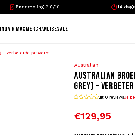
Beoordeling 9.0/10
14 dage
ING
AIR MAX
MERCHANDISE
SALE
y) - Verbeterde pasvorm
Australian
AUSTRALIAN BROE
GREY) - VERBETE
uit 0
reviews
Je be
€129,95