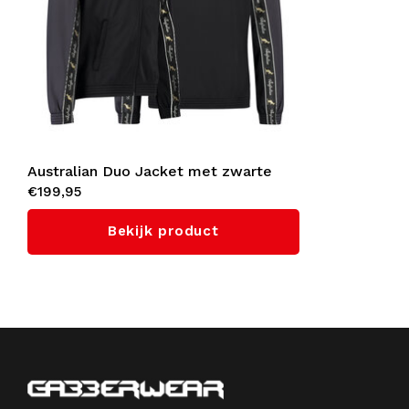
Australian Duo Jacket met zwarte
€199,95
bies 3.0 (Titanium Grey)
Bekijk product