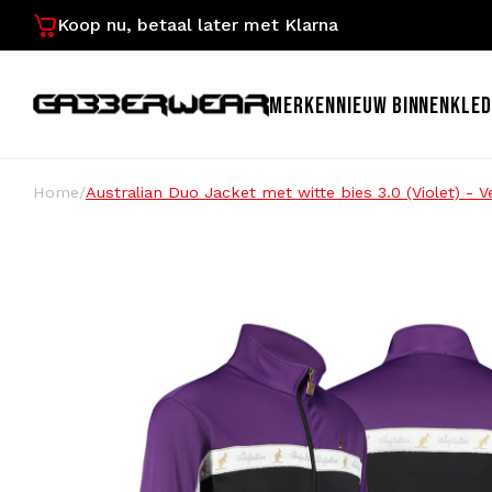
Koop nu, betaal later met Klarna
MERKEN
NIEUW BINNEN
KLED
Home
/
Australian Duo Jacket met witte bies 3.0 (Violet) -