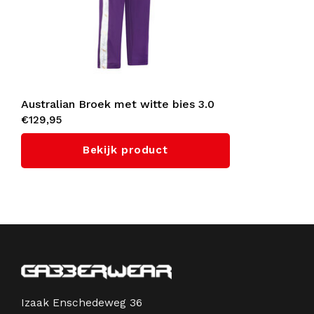
Australian Broek met witte bies 3.0
€129,95
(Violet)
Bekijk product
Izaak Enschedeweg 36