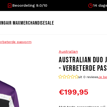
Beoordeling 9.0/10
14 dage
ING
AIR MAX
MERCHANDISE
SALE
 Verbeterde pasvorm
Australian
AUSTRALIAN DUO J
- VERBETERDE PA
uit 0
reviews
Je be
€199,95