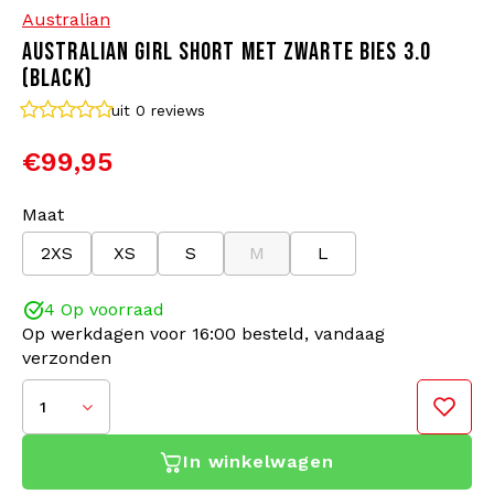
Australian
AUSTRALIAN GIRL SHORT MET ZWARTE BIES 3.0
Bomberjacks
Zonnebrillen
(BLACK)
Sweaters & Hoodies
Rugtassen
uit 0
reviews
€99,95
Polo's
Sieraden
Maat
Dames
Aanstekers
2XS
XS
S
M
L
Jassen
Sleutelhangers
4 Op voorraad
Op werkdagen voor 16:00 besteld, vandaag
Legerkleding
Mutsen
verzonden
Sokken
Riemen
1
In winkelwagen
Ondergoed