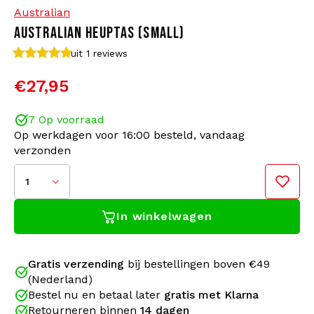
Australian
AUSTRALIAN HEUPTAS (SMALL)
Bomberjacks
Zonnebrillen
uit 1
reviews
Sweaters & Hoodies
Rugtassen
€27,95
Polo's
Sieraden
7 Op voorraad
Op werkdagen voor 16:00 besteld, vandaag
Dames
Aanstekers
verzonden
Jassen
Sleutelhangers
1
In winkelwagen
Legerkleding
Mutsen
Sokken
Riemen
Gratis verzending
bij bestellingen boven €49
(Nederland)
Ondergoed
Bestel nu en betaal later
gratis met Klarna
Ben je op zoek naar de perfecte balans tussen
Retourneren binnen
14 dagen