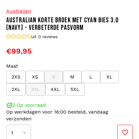
Australian
Bomberjacks
Zonnebrillen
AUSTRALIAN KORTE BROEK MET CYAN BIES 3.0
(NAVY) - VERBETERDE PASVORM
Sweaters & Hoodies
Rugtassen
uit 0
reviews
Polo's
Sieraden
€99,95
Dames
Aanstekers
Maat
2XS
XS
S
M
L
XL
Jassen
Sleutelhangers
2XL
3XL
4XL
5XL
Legerkleding
Mutsen
2 Op voorraad
Op werkdagen voor 16:00 besteld, vandaag
Sokken
Riemen
verzonden
Ondergoed
1