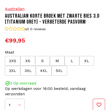
Australian
Bomberjacks
Zonnebrillen
AUSTRALIAN KORTE BROEK MET ZWARTE BIES 3.0
(TITANIUM GREY) - VERBETERDE PASVORM
Sweaters & Hoodies
Rugtassen
uit 0
reviews
Polo's
Sieraden
€99,95
Dames
Aanstekers
Maat
2XS
XS
S
M
L
XL
Jassen
Sleutelhangers
2XL
3XL
4XL
5XL
Legerkleding
Mutsen
3 Op voorraad
Op werkdagen voor 16:00 besteld, vandaag
Sokken
Riemen
verzonden
Ondergoed
1