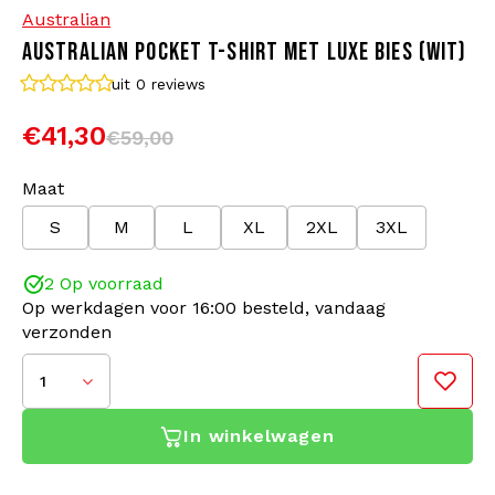
Australian
AUSTRALIAN POCKET T-SHIRT MET LUXE BIES (WIT)
Bomberjacks
Zonnebrillen
uit 0
reviews
Sweaters & Hoodies
Rugtassen
€41,30
€59,00
Polo's
Sieraden
Maat
S
M
L
XL
2XL
3XL
Dames
Aanstekers
2 Op voorraad
Jassen
Sleutelhangers
Op werkdagen voor 16:00 besteld, vandaag
verzonden
Legerkleding
Mutsen
1
Sokken
Riemen
In winkelwagen
Ondergoed