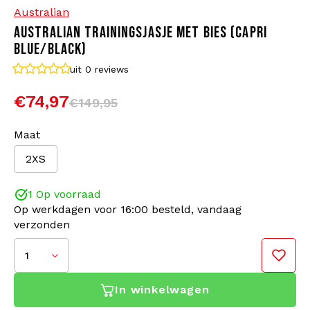
Australian
AUSTRALIAN TRAININGSJASJE MET BIES (CAPRI
Bomberjacks
Zonnebrillen
BLUE/BLACK)
Sweaters & Hoodies
Rugtassen
uit 0
reviews
€74,97
€149,95
Polo's
Sieraden
Maat
Dames
Aanstekers
2XS
Jassen
Sleutelhangers
1 Op voorraad
Op werkdagen voor 16:00 besteld, vandaag
Legerkleding
Mutsen
verzonden
Sokken
Riemen
1
In winkelwagen
Ondergoed