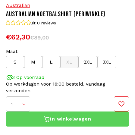
Australian
AUSTRALIAN VOETBALSHIRT (PERIWINKLE)
Bomberjacks
Zonnebrillen
uit 0
reviews
Sweaters & Hoodies
Rugtassen
€62,30
€89,00
Polo's
Sieraden
Maat
S
M
L
XL
2XL
3XL
Dames
Aanstekers
3 Op voorraad
Jassen
Sleutelhangers
Op werkdagen voor 16:00 besteld, vandaag
verzonden
Legerkleding
Mutsen
1
Sokken
Riemen
In winkelwagen
Ondergoed