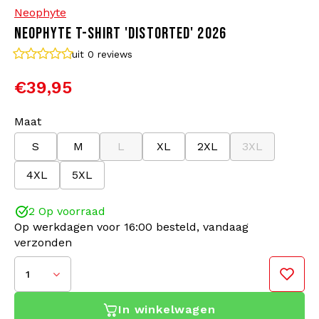
Neophyte
NEOPHYTE T-SHIRT 'DISTORTED' 2026
Bomberjacks
Zonnebrillen
uit 0
reviews
Sweaters & Hoodies
Rugtassen
€39,95
Polo's
Sieraden
Maat
S
M
L
XL
2XL
3XL
Dames
Aanstekers
4XL
5XL
Jassen
Sleutelhangers
2 Op voorraad
Legerkleding
Mutsen
Op werkdagen voor 16:00 besteld, vandaag
verzonden
Sokken
Riemen
1
Ondergoed
In winkelwagen