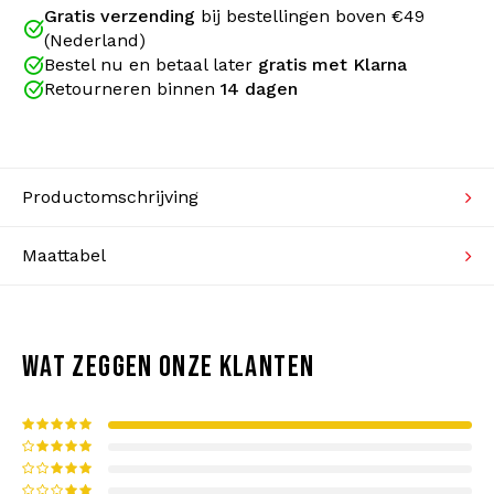
subculturen, waaronder de gabber-scene. De Air
Gratis verzending
bij bestellingen boven €49
Kabeltruien
Max BW 'Classic' was één van de Nike sneakers die
(Nederland)
bekend werd én is in de gabber-scene. Air Max
Bestel nu en betaal later
gratis met Klarna
Zwemkleding
collecties die altijd verkrijgbaar zijn bij Gabberwear.
Retourneren binnen
14 dagen
Productomschrijving
Maattabel
WAT ZEGGEN ONZE KLANTEN