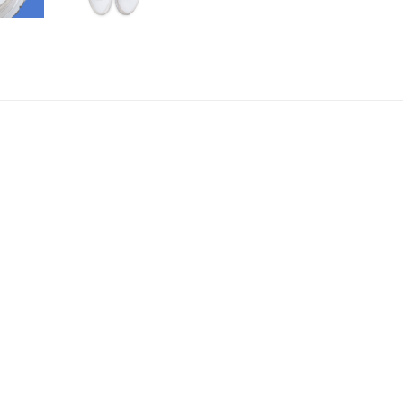
NIKE AIR MAX 9
BLUE
De
Nike Air Max 90 White
Air Max uitstraling met m
iconische sneaker is uitge
opvallende Racer Blue acc
streetwear collectie.
Het ademende
mesh bov
lichtgewicht feel, terwijl 
langdurige demping en com
compleet wilt maken met e
favoriet.
BELANGRIJKSTE K
Originele
Nike Air M
Kleur:
White / Colle
Ademend
mesh bov
Iconische zichtbare A