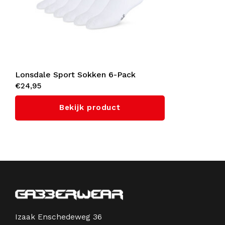
Lonsdale Sport Sokken 6-Pack
€24,95
(White/Black)
Bekijk product
Izaak Enschedeweg 36