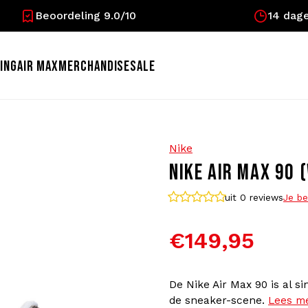
Beoordeling 9.0/10
14 dage
ING
AIR MAX
MERCHANDISE
SALE
Nike
NIKE AIR MAX 90 
uit 0
reviews
Je be
€149,95
De Nike Air Max 90 is al si
de sneaker-scene.
Lees m