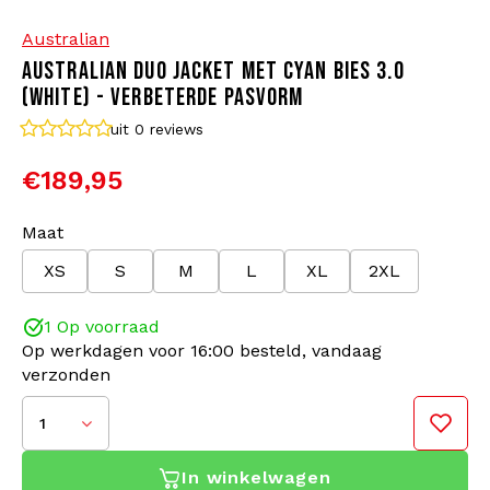
Australian
Bomberjacks
Zonnebrillen
AUSTRALIAN DUO JACKET MET CYAN BIES 3.0
(WHITE) - VERBETERDE PASVORM
Sweaters & Hoodies
Rugtassen
uit 0
reviews
Polo's
Sieraden
€189,95
Dames
Aanstekers
Maat
XS
S
M
L
XL
2XL
Jassen
Sleutelhangers
1 Op voorraad
Legerkleding
Mutsen
Op werkdagen voor 16:00 besteld, vandaag
verzonden
Sokken
Riemen
1
Ondergoed
In winkelwagen