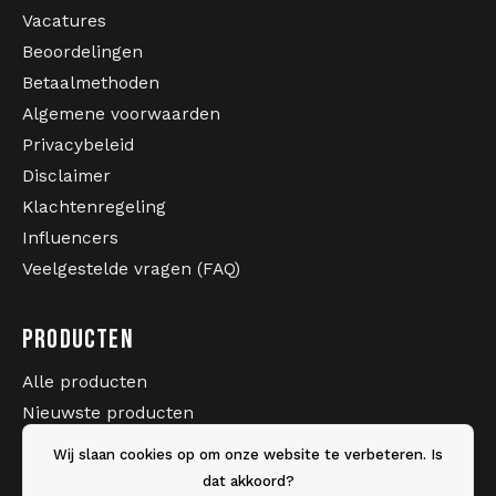
Op zoek naar originele
gabber kleding
, hardcore
Vacatures
kleding en exclusieve Australian kleding? Bij
Beoordelingen
Gabberwear bestel je eenvoudig jouw favoriete
Betaalmethoden
Australian jackets, trainingspakken en accessoires
online.
Algemene voorwaarden
Privacybeleid
Sinds 2005 is Gabberwear officieel dealer van
Australian en dé webshop voor liefhebbers van de
Disclaimer
hardcore scene.
Klachtenregeling
Influencers
Veelgestelde vragen (FAQ)
PRODUCTEN
Alle producten
Nieuwste producten
Sale
Wij slaan cookies op om onze website te verbeteren. Is
Merken
dat akkoord?