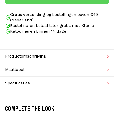
Kabeltruien
Gratis verzending
bij bestellingen boven €49
Zwemkleding
(Nederland)
Bestel nu en betaal later
gratis met Klarna
Retourneren binnen
14 dagen
AUSTRALIAN DUO JACKET MET
CYAN-BIES – EXCLUSIEF BIJ
Productomschrijving
GABBERWEAR
Maattabel
De
Australian Duo Jacket met cyan-bies
is speciaal
ontworpen voor liefhebbers van gabber kleding,
Specificaties
hardcore festivals en de authentieke Australian
uitstraling. Dit exclusieve Australian jacket
combineert comfort, kwaliteit en herkenbare details
met een frisse cyan-kleurige Australian-bies op de
COMPLETE THE LOOK
mouwen.