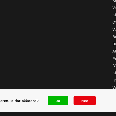
R
V
K
O
V
B
B
A
P
D
K
I
V
eren. Is dat akkoord?
Ja
Nee