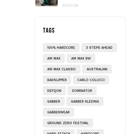
30/07/26
TAGS
100% HARDCORE
3 STEPS AHEAD
AIR MAX
AIR MAX BW
AIR MAX CLASSIC
AUSTRALIAN
BADSLIPPER
CARLO COLUCCI
DEFQON
DOMINATOR
GABBER
GABBER KLEDING
GABBERWEAR
GROUND ZERO FESTIVAL
HARD ATTACK
HARDCORE