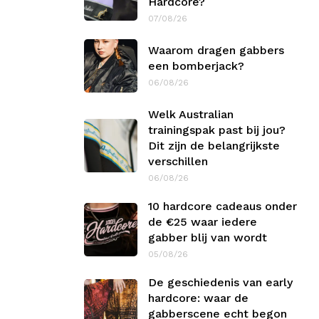
Hardcore?
07/08/26
Waarom dragen gabbers
een bomberjack?
06/08/26
Welk Australian
trainingspak past bij jou?
Dit zijn de belangrijkste
verschillen
06/08/26
10 hardcore cadeaus onder
de €25 waar iedere
gabber blij van wordt
05/08/26
De geschiedenis van early
hardcore: waar de
gabberscene echt begon