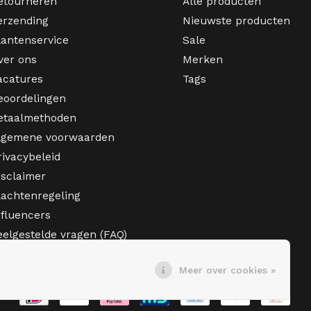
etourneren
Alle producten
erzending
Nieuwste producten
lantenservice
Sale
ver ons
Merken
acatures
Tags
eoordelingen
etaalmethoden
lgemene voorwaarden
rivacybeleid
isclaimer
lachtenregeling
nfluencers
eelgestelde vragen (FAQ)
Meer over cookies »