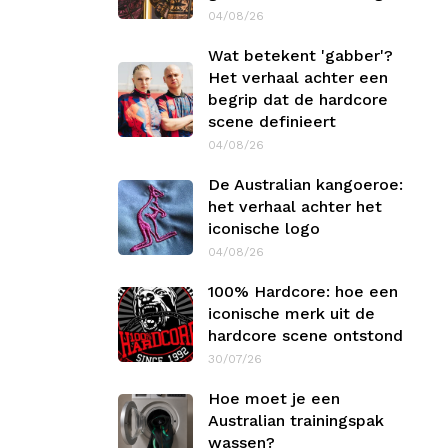
04/08/26
Wat betekent 'gabber'?
Het verhaal achter een
begrip dat de hardcore
scene definieert
04/08/26
De Australian kangoeroe:
het verhaal achter het
iconische logo
04/08/26
100% Hardcore: hoe een
iconische merk uit de
hardcore scene ontstond
30/07/26
Hoe moet je een
Australian trainingspak
wassen?