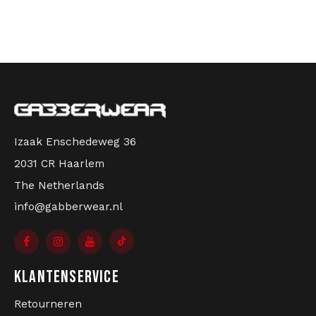
Bomberjacks
Zonnebrillen
Sweaters & Hoodies
Rugtassen
Polo's
Sieraden
Izaak Enschedeweg 36
Dames
Aanstekers
2031 CR Haarlem
Jassen
Sleutelhangers
The Netherlands
info@gabberwear.nl
Legerkleding
Mutsen
Sokken
Riemen
KLANTENSERVICE
Ondergoed
Retourneren