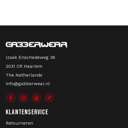
Bomberjacks
Zonnebrillen
Sweaters & Hoodies
Rugtassen
Polo's
Sieraden
Izaak Enschedeweg 36
Dames
Aanstekers
2031 CR Haarlem
Jassen
Sleutelhangers
The Netherlands
info@gabberwear.nl
Legerkleding
Mutsen
Sokken
Riemen
KLANTENSERVICE
Ondergoed
Retourneren