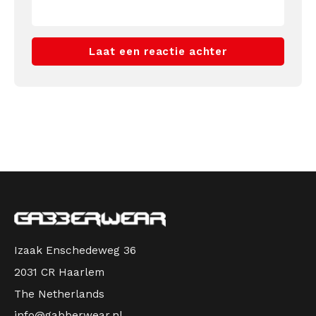
Kabeltruien
Laat een reactie achter
Zwemkleding
Izaak Enschedeweg 36
2031 CR Haarlem
The Netherlands
info@gabberwear.nl