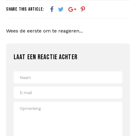
SHARE THIS ARTICLE:
Bomberjacks
Zonnebrillen
Sweaters & Hoodies
Rugtassen
Wees de eerste om te reageren...
Polo's
Sieraden
LAAT EEN REACTIE ACHTER
Dames
Aanstekers
Jassen
Sleutelhangers
Legerkleding
Mutsen
Sokken
Riemen
Ondergoed