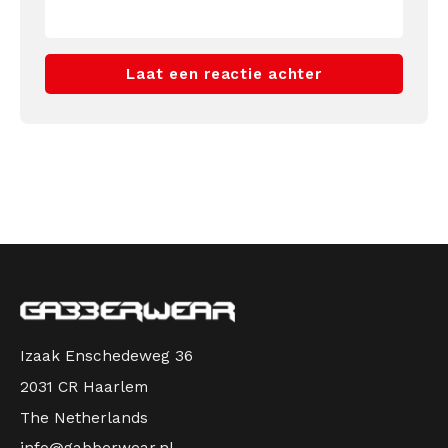
Laat een reactie achter
Izaak Enschedeweg 36
2031 CR Haarlem
The Netherlands