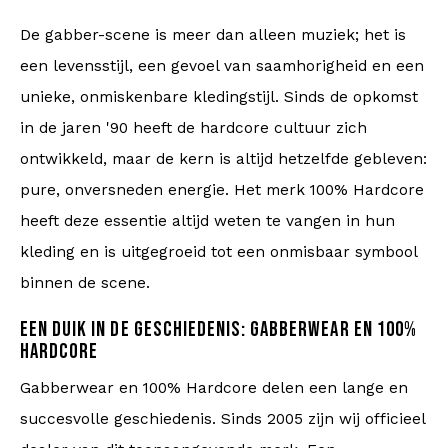
De gabber-scene is meer dan alleen muziek; het is
Bomberjacks
Zonnebrillen
een levensstijl, een gevoel van saamhorigheid en een
unieke, onmiskenbare kledingstijl. Sinds de opkomst
Sweaters & Hoodies
Rugtassen
in de jaren '90 heeft de hardcore cultuur zich
Polo's
Sieraden
ontwikkeld, maar de kern is altijd hetzelfde gebleven:
pure, onversneden energie. Het merk 100% Hardcore
Dames
Aanstekers
heeft deze essentie altijd weten te vangen in hun
kleding en is uitgegroeid tot een onmisbaar symbool
Jassen
Sleutelhangers
binnen de scene.
Legerkleding
Mutsen
EEN DUIK IN DE GESCHIEDENIS: GABBERWEAR EN 100%
HARDCORE
Sokken
Riemen
Gabberwear en 100% Hardcore delen een lange en
Ondergoed
succesvolle geschiedenis. Sinds 2005 zijn wij officieel